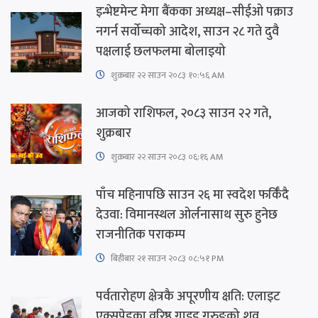
इन्भेष्टमेन्ट मेगा बैंकका अध्यक्ष–सीईओ पक्राउ
नगर्न सर्वोच्चको आदेश, साउन २८ गते दुवै
पक्षलाई छलफलमा बोलाइयो
शुक्रबार​ २२ साउन २०८३ १०:५६ AM
आजको राशिफल, २०८३ साउन २२ गते,
शुक्रबार
शुक्रबार​ २२ साउन २०८३ ०६:१६ AM
पाँच महिनापछि साउन २६ मा स्वदेश फर्किँदै
देउवा: विमानस्थल ओर्लनासाथ सुरु हुनेछ
राजनीतिक पराकम्प
बिहीबार २१ साउन २०८३ ०८:५१ PM
पर्वतारोहण क्षेत्रकै अपूरणीय क्षति: एलाइट
एक्सपेडका वरिष्ठ गाइड गुरुङको शव