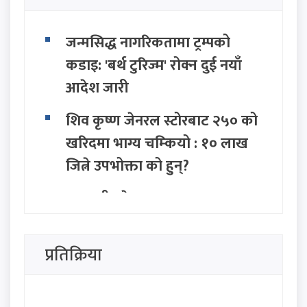
जन्मसिद्ध नागरिकतामा ट्रम्पको
कडाइ: 'बर्थ टुरिज्म' रोक्न दुई नयाँ
आदेश जारी
शिव कृष्ण जेनरल स्टोरबाट २५० को
खरिदमा भाग्य चम्कियो : १० लाख
जित्ने उपभोक्ता को हुन्?
बागमती प्रदेश सरकार गठनमा
सहभागी नहुने राप्रपाको निर्णय
प्रतिक्रिया
विचारविनाको पार्टी दिशाहीन
गाडीजस्तै : डा. बाबुराम भट्टराई