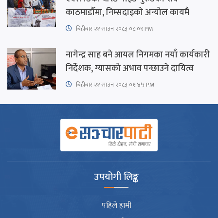
काठमाडौँमा, निम्सदाइको अन्योल कायमै
बिहीबार २१ साउन २०८३ ०८:०९ PM
नागेन्द्र साह बने आयल निगमका नयाँ कार्यकारी
निर्देशक, ग्यासको अभाव पन्छाउने दायित्व
बिहीबार २१ साउन २०८३ ०१:४५ PM
उपयोगी लिङ्क
पहिले हामी