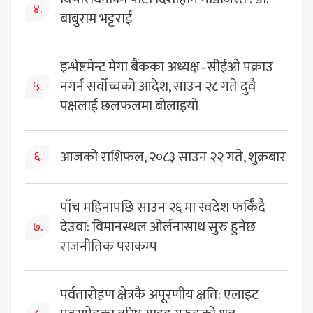
४.
बाबुराम भट्टराई
इन्भेष्टमेन्ट मेगा बैंकका अध्यक्ष–सीईओ पक्राउ
नगर्न सर्वोच्चको आदेश, साउन २८ गते दुवै
५.
पक्षलाई छलफलमा बोलाइयो
आजको राशिफल, २०८३ साउन २२ गते, शुक्रबार
६.
पाँच महिनापछि साउन २६ मा स्वदेश फर्किँदै
देउवा: विमानस्थल ओर्लनासाथ सुरु हुनेछ
७.
राजनीतिक पराकम्प
पर्वतारोहण क्षेत्रकै अपूरणीय क्षति: एलाइट