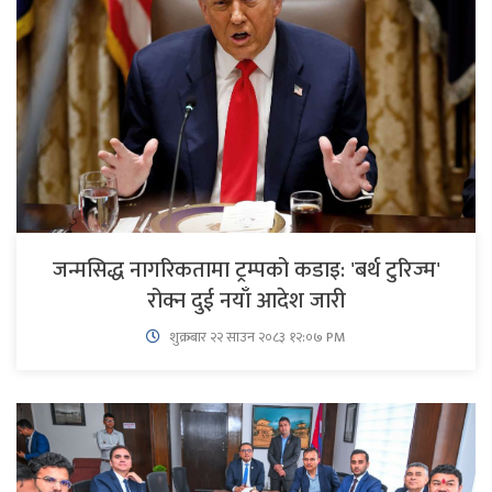
जन्मसिद्ध नागरिकतामा ट्रम्पको कडाइ: 'बर्थ टुरिज्म'
रोक्न दुई नयाँ आदेश जारी
शुक्रबार​ २२ साउन २०८३ १२:०७ PM