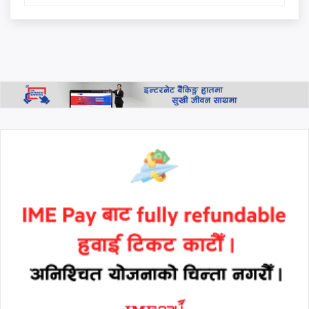
इन्भेष्टमेन्ट मेगा बैंकका अध्यक्ष–
सीईओ पक्राउ नगर्न सर्वोच्चको
आदेश, साउन २८ गते दुवै पक्षलाई
छलफलमा बोलाइयो
थप हेर्नुहोस