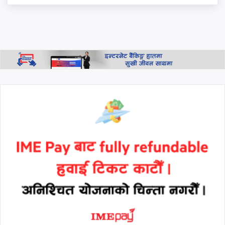
"जनताको धैर्य टुटेको दिन यी ठाउँ
धेरै टाढा हुने छैनन्"
प्रधानमन्त्री बालेनको 'एक्लै लड्नुपर्छ'
भन्ने स्टाटस पछि मनिष झाको
जवाफ: 'हामी सबै साथमा छौँ, कोही
एक्लो छैन'
थप हेर्नुहोस