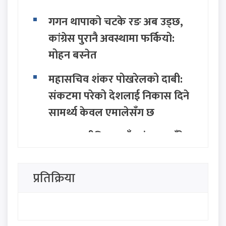
गगन थापाको चटके रङ अब उड्छ,
कांग्रेस पुरानै अवस्थामा फर्कियो:
मोहन बस्नेत
महासचिव शंकर पोखरेलको दाबी:
संकटमा परेको देशलाई निकास दिने
सामर्थ्य केवल एमालेसँग छ
सत्ता राजनीतिमा नयाँ तरंग: २८ बुँदे
अवधारणासहित सात राजनीतिक
दलद्वारा मोर्चा घोषणा
प्रतिक्रिया
सिंहदरबार र बालुवाटारलाई रास्वपा
नेता परियारको कडा चेतावनी: