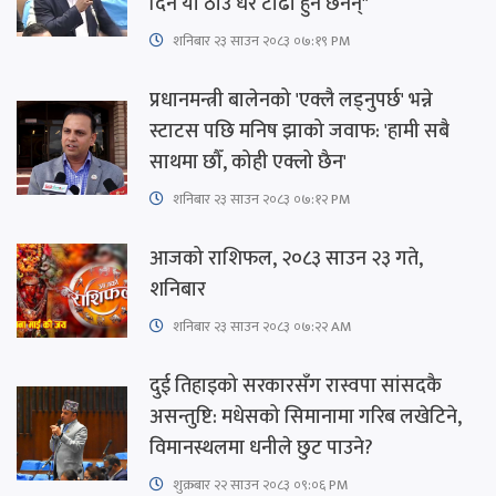
दिन यी ठाउँ धेरै टाढा हुने छैनन्"
शनिबार २३ साउन २०८३ ०७:१९ PM
प्रधानमन्त्री बालेनको 'एक्लै लड्नुपर्छ' भन्ने
स्टाटस पछि मनिष झाको जवाफ: 'हामी सबै
साथमा छौँ, कोही एक्लो छैन'
शनिबार २३ साउन २०८३ ०७:१२ PM
आजको राशिफल, २०८३ साउन २३ गते,
शनिबार
शनिबार २३ साउन २०८३ ०७:२२ AM
दुई तिहाइको सरकारसँग रास्वपा सांसदकै
असन्तुष्टि: मधेसको सिमानामा गरिब लखेटिने,
विमानस्थलमा धनीले छुट पाउने?
शुक्रबार​ २२ साउन २०८३ ०९:०६ PM