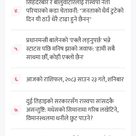
सिंहदरबार र बालुवाटारलाई रास्वपा नेता
परियारको कडा चेतावनी: "जनताको धैर्य टुटेको
४.
दिन यी ठाउँ धेरै टाढा हुने छैनन्"
प्रधानमन्त्री बालेनको 'एक्लै लड्नुपर्छ' भन्ने
स्टाटस पछि मनिष झाको जवाफ: 'हामी सबै
५.
साथमा छौँ, कोही एक्लो छैन'
आजको राशिफल, २०८३ साउन २३ गते, शनिबार
६.
दुई तिहाइको सरकारसँग रास्वपा सांसदकै
असन्तुष्टि: मधेसको सिमानामा गरिब लखेटिने,
७.
विमानस्थलमा धनीले छुट पाउने?