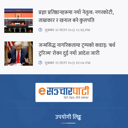
प्रज्ञा प्रतिष्ठानहरूमा नयाँ नेतृत्व: नगरकोटी,
ताम्राकार र खनाल बने कुलपति
शुक्रबार​ २२ साउन २०८३ ०८:४६ PM
जन्मसिद्ध नागरिकतामा ट्रम्पको कडाइ: 'बर्थ
टुरिज्म' रोक्न दुई नयाँ आदेश जारी
शुक्रबार​ २२ साउन २०८३ १२:०७ PM
उपयोगी लिङ्क