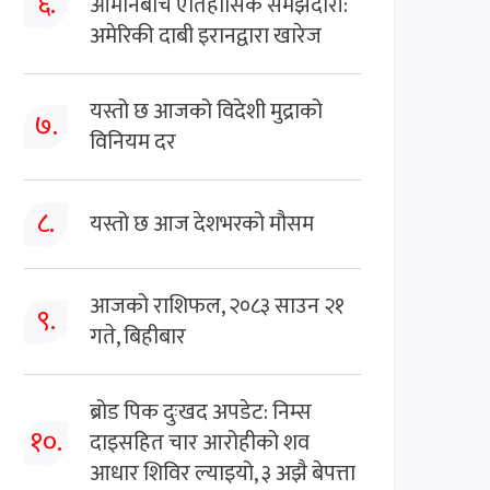
६.
ओमानबीच ऐतिहासिक समझदारी:
अमेरिकी दाबी इरानद्वारा खारेज
यस्तो छ आजको विदेशी मुद्राको
७.
विनियम दर
८.
यस्तो छ आज देशभरको मौसम
आजको राशिफल, २०८३ साउन २१
९.
गते, बिहीबार
ब्रोड पिक दुःखद अपडेट: निम्स
१०.
दाइसहित चार आरोहीको शव
आधार शिविर ल्याइयो, ३ अझै बेपत्ता