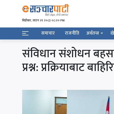
बिहीबार, साउन २१ २०८३ ०८:२० PM
समाचार
राजनीति
अर्थतन्त्र
ख
संविधान संशोधन बहसप
प्रश्न: प्रक्रियाबाट बा