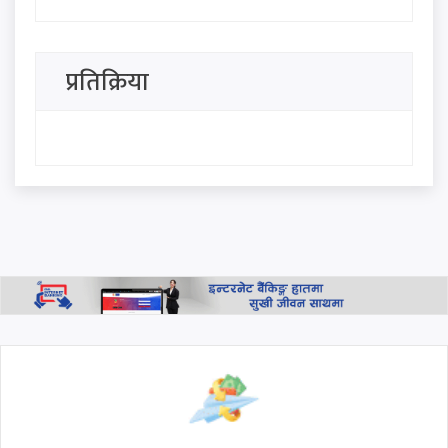
बागमती प्रदेश सरकार गठनमा
सहभागी नहुने राप्रपाको निर्णय
प्रतिक्रिया
विचारविनाको पार्टी दिशाहीन
गाडीजस्तै : डा. बाबुराम भट्टराई
इन्भेष्टमेन्ट मेगा बैंकका अध्यक्ष–
सीईओ पक्राउ नगर्न सर्वोच्चको
आदेश, साउन २८ गते दुवै पक्षलाई
छलफलमा बोलाइयो
थप हेर्नुहोस