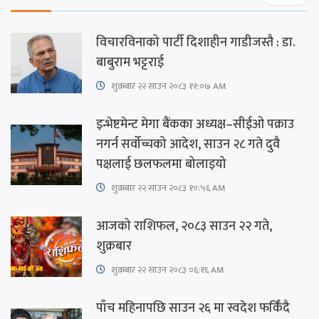
विचारविनाको पार्टी दिशाहीन गाडीजस्तै : डा.
बाबुराम भट्टराई
शुक्रबार​ २२ साउन २०८३ ११:०७ AM
इन्भेष्टमेन्ट मेगा बैंकका अध्यक्ष–सीईओ पक्राउ
नगर्न सर्वोच्चको आदेश, साउन २८ गते दुवै
पक्षलाई छलफलमा बोलाइयो
शुक्रबार​ २२ साउन २०८३ १०:५६ AM
आजको राशिफल, २०८३ साउन २२ गते,
शुक्रबार
शुक्रबार​ २२ साउन २०८३ ०६:१६ AM
पाँच महिनापछि साउन २६ मा स्वदेश फर्किँदै