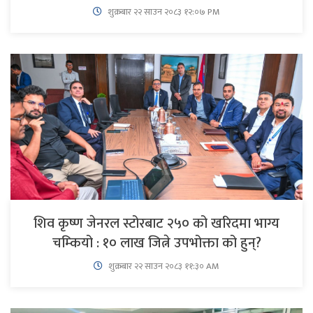
शुक्रबार​ २२ साउन २०८३ १२:०७ PM
शिव कृष्ण जेनरल स्टोरबाट २५० को खरिदमा भाग्य
चम्कियो : १० लाख जित्ने उपभोक्ता को हुन्?
शुक्रबार​ २२ साउन २०८३ ११:३० AM