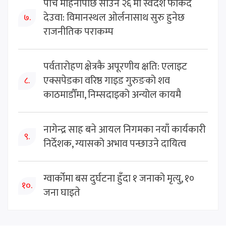
पाँच महिनापछि साउन २६ मा स्वदेश फर्किँदै
देउवा: विमानस्थल ओर्लनासाथ सुरु हुनेछ
७.
राजनीतिक पराकम्प
पर्वतारोहण क्षेत्रकै अपूरणीय क्षति: एलाइट
एक्सपेडका वरिष्ठ गाइड गुरुङको शव
८.
काठमाडौँमा, निम्सदाइको अन्योल कायमै
नागेन्द्र साह बने आयल निगमका नयाँ कार्यकारी
९.
निर्देशक, ग्यासको अभाव पन्छाउने दायित्व
ग्वार्कोमा बस दुर्घटना हुँदा १ जनाको मृत्यु, १०
१०.
जना घाइते