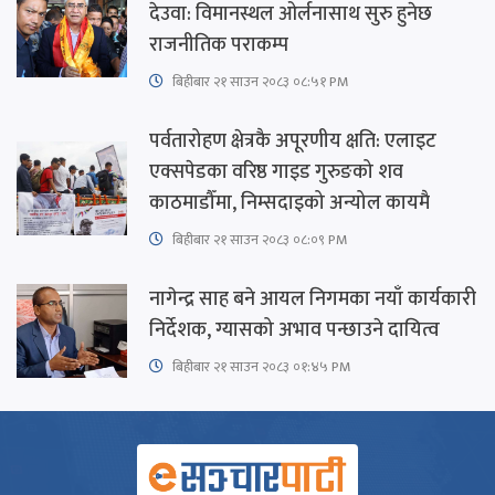
देउवा: विमानस्थल ओर्लनासाथ सुरु हुनेछ
राजनीतिक पराकम्प
बिहीबार २१ साउन २०८३ ०८:५१ PM
पर्वतारोहण क्षेत्रकै अपूरणीय क्षति: एलाइट
एक्सपेडका वरिष्ठ गाइड गुरुङको शव
काठमाडौँमा, निम्सदाइको अन्योल कायमै
बिहीबार २१ साउन २०८३ ०८:०९ PM
नागेन्द्र साह बने आयल निगमका नयाँ कार्यकारी
निर्देशक, ग्यासको अभाव पन्छाउने दायित्व
बिहीबार २१ साउन २०८३ ०१:४५ PM