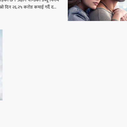
हेको छ । अहान पाण्डेको डेब्यू फिल्म
ोस्रो दिन २६.२५ करोड कमाई गर्दै द...