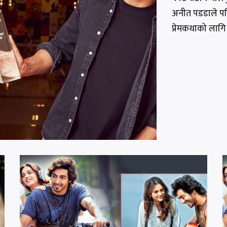
अनीत पडडाले पहि
प्रेमकथाको लाग