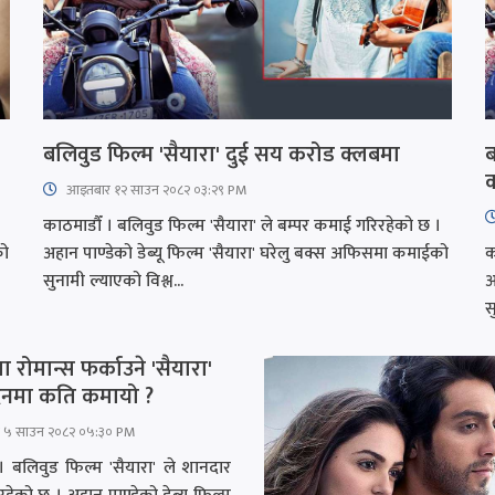
बलिवुड फिल्म 'सैयारा' दुई सय करोड क्लबमा
ब
आइतबार​ १२ साउन २०८२ ०३:२९ PM
काठमाडौँ । बलिवुड फिल्म 'सैयारा' ले बम्पर कमाई गरिरहेको छ ।
को
अहान पाण्डेको डेब्यू फिल्म 'सैयारा' घरेलु बक्स अफिसमा कमाईको
क
सुनामी ल्याएको विश्ल...
अ
स
 रोमान्स फर्काउने 'सैयारा'
दिनमा कति कमायो ?
 ५ साउन २०८२ ०५:३० PM
। बलिवुड फिल्म 'सैयारा' ले शानदार