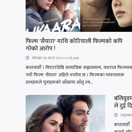
फिल्म 'सैयारा' माथि कोरियाली फिल्मको कपि
गरेको आरोप !
सोमबार १३ साउन २०८२ ०८:१६ AM
काठमाडौँ । थिएटरदेखि सामाजिक सञ्जालसम्म, यशराज फिल्म्स
नयाँ फिल्म 'सैयारा' अहिले चर्चामा छ । फिल्मका भावनात्मक
दृश्यहरूले युवाहरूको आँखामा आँसु ल्य...
बलिवुडमा
ले दुई 
आइतबार​
काठमाडौँ 