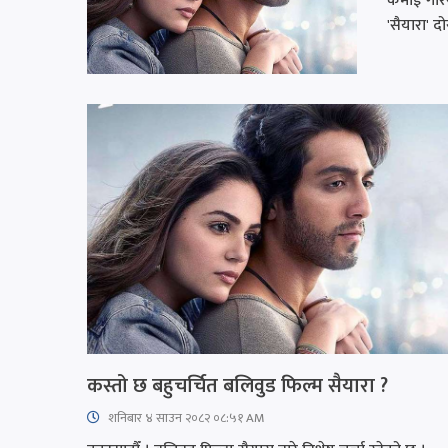
कमाई गरिर
'सैयारा' द
कस्तो छ बहुचर्चित बलिवुड फिल्म सैयारा ?
शनिबार ४ साउन २०८२ ०८:५१ AM