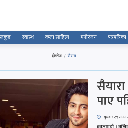
ेलकुद
स्वास्थ
कला साहित्य
मनोरंजन
पत्रपत्रिका
होमपेज
सैयारा
सैयारा
पाए पह
बुधबार २९ साउन
काठमाडौँ । बलिवु