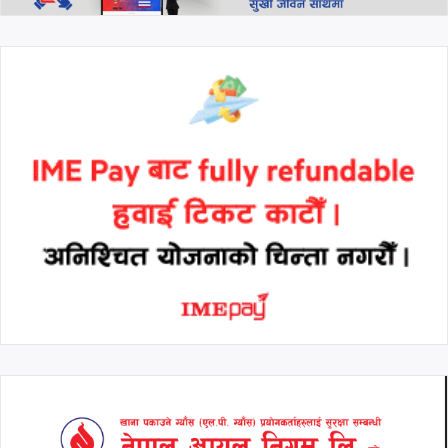
थप हेर्नुहोस