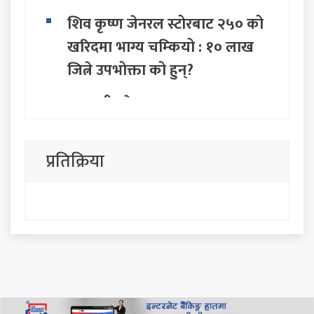
शिव कृष्ण जेनरल स्टोरबाट २५० को
खरिदमा भाग्य चम्कियो : १० लाख
जित्ने उपभोक्ता को हुन्?
बागमती प्रदेश सरकार गठनमा
सहभागी नहुने राप्रपाको निर्णय
प्रतिक्रिया
विचारविनाको पार्टी दिशाहीन
गाडीजस्तै : डा. बाबुराम भट्टराई
इन्भेष्टमेन्ट मेगा बैंकका अध्यक्ष–
सीईओ पक्राउ नगर्न सर्वोच्चको
आदेश, साउन २८ गते दुवै पक्षलाई
छलफलमा बोलाइयो