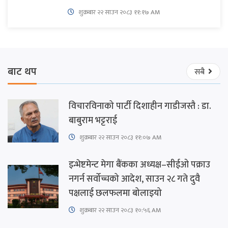
शुक्रबार​ २२ साउन २०८३ ११:१७ AM
बाट थप
सबै
विचारविनाको पार्टी दिशाहीन गाडीजस्तै : डा.
बाबुराम भट्टराई
शुक्रबार​ २२ साउन २०८३ ११:०७ AM
इन्भेष्टमेन्ट मेगा बैंकका अध्यक्ष–सीईओ पक्राउ
नगर्न सर्वोच्चको आदेश, साउन २८ गते दुवै
पक्षलाई छलफलमा बोलाइयो
शुक्रबार​ २२ साउन २०८३ १०:५६ AM