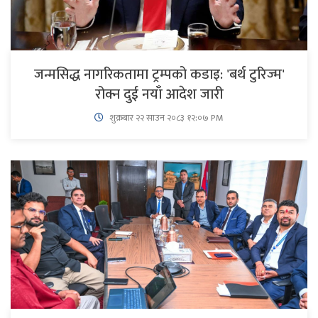
जन्मसिद्ध नागरिकतामा ट्रम्पको कडाइ: 'बर्थ टुरिज्म'
रोक्न दुई नयाँ आदेश जारी
शुक्रबार​ २२ साउन २०८३ १२:०७ PM