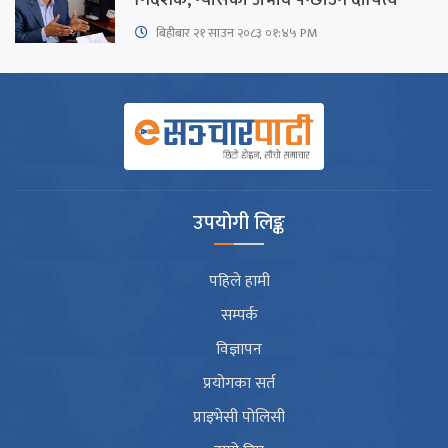
निर्देशक, ग्यासको अभाव पन्छाउने दायित्व
बिहीबार २१ साउन २०८३ ०१:४५ PM
उपयोगी लिङ्क
पहिले हामी
सम्पर्क
विज्ञापन
प्रयोगका सर्त
प्राइभेसी पोलिसी