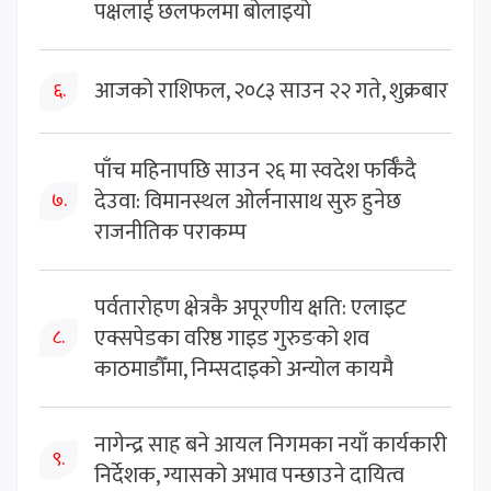
पक्षलाई छलफलमा बोलाइयो
आजको राशिफल, २०८३ साउन २२ गते, शुक्रबार
६.
पाँच महिनापछि साउन २६ मा स्वदेश फर्किँदै
देउवा: विमानस्थल ओर्लनासाथ सुरु हुनेछ
७.
राजनीतिक पराकम्प
पर्वतारोहण क्षेत्रकै अपूरणीय क्षति: एलाइट
एक्सपेडका वरिष्ठ गाइड गुरुङको शव
८.
काठमाडौँमा, निम्सदाइको अन्योल कायमै
नागेन्द्र साह बने आयल निगमका नयाँ कार्यकारी
९.
निर्देशक, ग्यासको अभाव पन्छाउने दायित्व