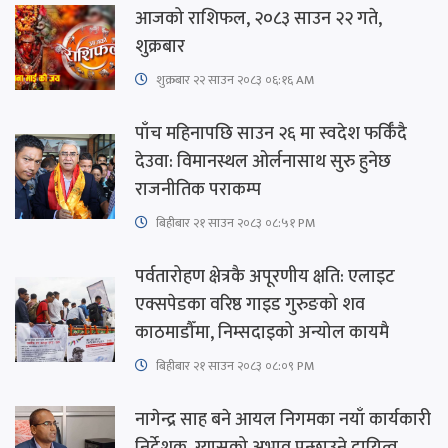
आजको राशिफल, २०८३ साउन २२ गते,
शुक्रबार
शुक्रबार​ २२ साउन २०८३ ०६:१६ AM
पाँच महिनापछि साउन २६ मा स्वदेश फर्किँदै
देउवा: विमानस्थल ओर्लनासाथ सुरु हुनेछ
राजनीतिक पराकम्प
बिहीबार २१ साउन २०८३ ०८:५१ PM
पर्वतारोहण क्षेत्रकै अपूरणीय क्षति: एलाइट
एक्सपेडका वरिष्ठ गाइड गुरुङको शव
काठमाडौँमा, निम्सदाइको अन्योल कायमै
बिहीबार २१ साउन २०८३ ०८:०९ PM
नागेन्द्र साह बने आयल निगमका नयाँ कार्यकारी