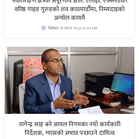
पर्वतारोहण क्षेत्रकै अपूरणीय क्षति: एलाइट एक्सपेडका
वरिष्ठ गाइड गुरुङको शव काठमाडौँमा, निम्सदाइको
अन्योल कायमै
बिहीबार २१ साउन २०८३ ०८:०९ PM
नागेन्द्र साह बने आयल निगमका नयाँ कार्यकारी
निर्देशक, ग्यासको अभाव पन्छाउने दायित्व