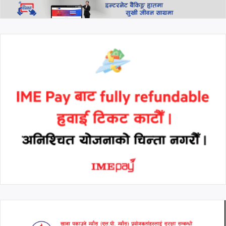
उद्घाटन, शैक्षिक कर्जा, वित्तीय
परामर्श तथा बैंकिङ सहायता
उपलब्ध हुने
थप हेर्नुहोस