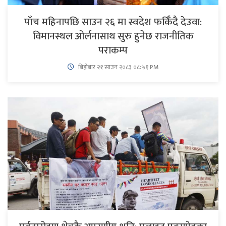
पाँच महिनापछि साउन २६ मा स्वदेश फर्किँदै देउवा:
विमानस्थल ओर्लनासाथ सुरु हुनेछ राजनीतिक
पराकम्प
बिहीबार २१ साउन २०८३ ०८:५१ PM