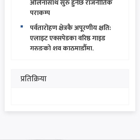
ओर्लनासाथ सुरु हुनेछ राजनीतिक
पराकम्प
पर्वतारोहण क्षेत्रकै अपूरणीय क्षति:
एलाइट एक्सपेडका वरिष्ठ गाइड
गुरुङको शव काठमाडौँमा,
निम्सदाइको अन्योल कायमै
ग्वार्कोमा बस दुर्घटना हुँदा १ जनाको
प्रतिक्रिया
मृत्यु, १० जना घाइते
निजामती, प्रहरी र शिक्षकको नयाँ
तलबमान पारित: साउन १ देखि नै
लागू हुने
नबिल बैंकको एजुकेशन हब