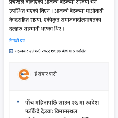
प्रचण्डले बोलाएको आजको बैठकमा रास्वपा भने
उपस्थित भएको थिएन । आजको बैठकमा माओवादी
केन्द्रसहित राप्रपा, एकीकृत समाजवादीलगायतका
दलहरु सहभागी भएका थिए ।
विपक्षी दल
मङ्गलबार २४ भदौ २०८२ १०:३७ AM मा प्रकाशित
ई संचार पाटी
पाँच महिनापछि साउन २६ मा स्वदेश
फर्किँदै देउवा: विमानस्थल