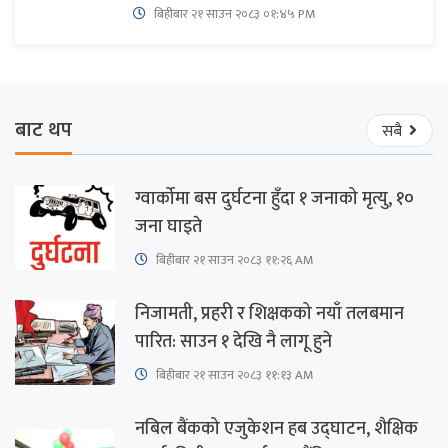
बिहीबार २१ साउन २०८३ ०१:४५ PM
बाट थप
सबै
ग्वार्कोमा बस दुर्घटना हुँदा १ जनाको मृत्यु, १०
जना घाइते
बिहीबार २१ साउन २०८३ ११:२६ AM
निजामती, प्रहरी र शिक्षकको नयाँ तलबमान
पारित: साउन १ देखि नै लागू हुने
बिहीबार २१ साउन २०८३ ११:१३ AM
नबिल बैंकको एजुकेशन हब उद्घाटन, शैक्षिक