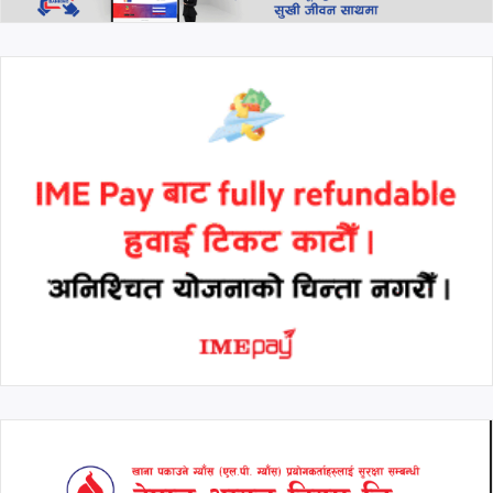
थप हेर्नुहोस