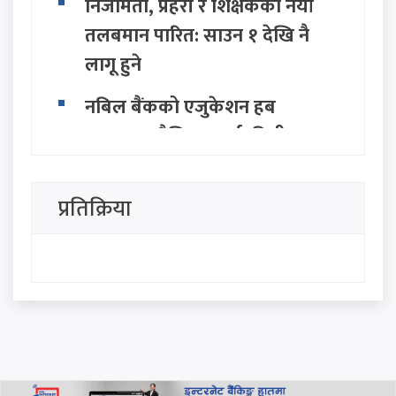
निजामती, प्रहरी र शिक्षकको नयाँ
तलबमान पारित: साउन १ देखि नै
लागू हुने
नबिल बैंकको एजुकेशन हब
उद्घाटन, शैक्षिक कर्जा, वित्तीय
परामर्श तथा बैंकिङ सहायता
उपलब्ध हुने
प्रतिक्रिया
होर्मुज स्ट्रेट खोल्न इरान र ओमानबीच
ऐतिहासिक समझदारी: अमेरिकी
दाबी इरानद्वारा खारेज
यस्तो छ आजको विदेशी मुद्राको
विनियम दर