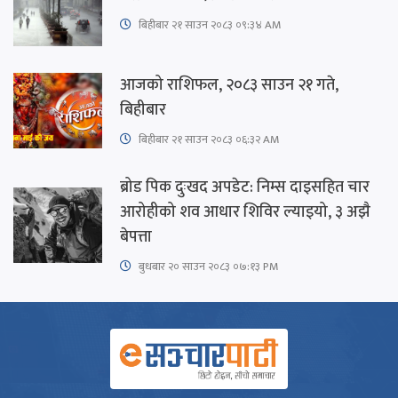
बिहीबार २१ साउन २०८३ ०९:३४ AM
आजको राशिफल, २०८३ साउन २१ गते,
बिहीबार
बिहीबार २१ साउन २०८३ ०६:३२ AM
ब्रोड पिक दुःखद अपडेट: निम्स दाइसहित चार
आरोहीको शव आधार शिविर ल्याइयो, ३ अझै
बेपत्ता
बुधबार २० साउन २०८३ ०७:१३ PM