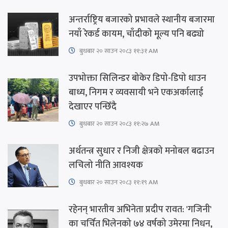
अन्तर्राष्ट्रिय बजारको प्रभावले स्थानीय बजारमा
नयाँ रेकर्ड कायम, चाँदीको मूल्य पनि बढ्यो
बुधबार २० साउन २०८३ ११:३१ AM
उपभोक्ता सिलिन्डर बोकेर डिपो-डिपो धाउन
बाध्य, निगम र व्यवसायी भने एकअर्कालाई
देखाएर पन्छिँदै
बुधबार २० साउन २०८३ ११:२७ AM
अर्थतन्त्र सुधार र निजी क्षेत्रको मनोबल बढाउन
लचिलो नीति आवश्यक
बुधबार २० साउन २०८३ ११:१९ AM
रहेनन् भारतीय अभिनेता प्रदीप रावत: 'गजिनी'
का चर्चित भिलेनको ७४ वर्षको उमेरमा निधन,