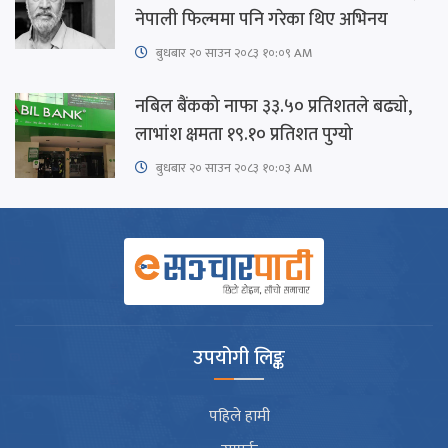
नेपाली फिल्ममा पनि गरेका थिए अभिनय
बुधबार २० साउन २०८३ १०:०९ AM
नबिल बैंकको नाफा ३३.५० प्रतिशतले बढ्यो,
लाभांश क्षमता १९.१० प्रतिशत पुग्यो
बुधबार २० साउन २०८३ १०:०३ AM
उपयोगी लिङ्क
पहिले हामी