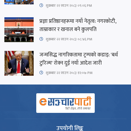
शुक्रबार​ २२ साउन २०८३ ०९:०६ PM
प्रज्ञा प्रतिष्ठानहरूमा नयाँ नेतृत्व: नगरकोटी,
ताम्राकार र खनाल बने कुलपति
शुक्रबार​ २२ साउन २०८३ ०८:४६ PM
जन्मसिद्ध नागरिकतामा ट्रम्पको कडाइ: 'बर्थ
टुरिज्म' रोक्न दुई नयाँ आदेश जारी
शुक्रबार​ २२ साउन २०८३ १२:०७ PM
उपयोगी लिङ्क