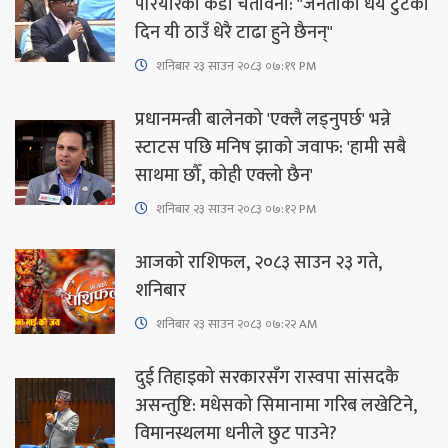
परियारको कडा चेतावनी: "जनताको धैर्य टुटेको
दिन यी ठाउँ धेरै टाढा हुने छैनन्"
शनिबार २३ साउन २०८३ ०७:१९ PM
प्रधानमन्त्री बालेनको 'एक्लै लड्नुपर्छ' भन्ने
स्टाटस पछि मनिष झाको जवाफ: 'हामी सबै
साथमा छौँ, कोही एक्लो छैन'
शनिबार २३ साउन २०८३ ०७:१२ PM
आजको राशिफल, २०८३ साउन २३ गते,
शनिबार
शनिबार २३ साउन २०८३ ०७:२२ AM
दुई तिहाइको सरकारसँग रास्वपा सांसदकै
असन्तुष्टि: मधेसको सिमानामा गरिब लखेटिने,
विमानस्थलमा धनीले छुट पाउने?