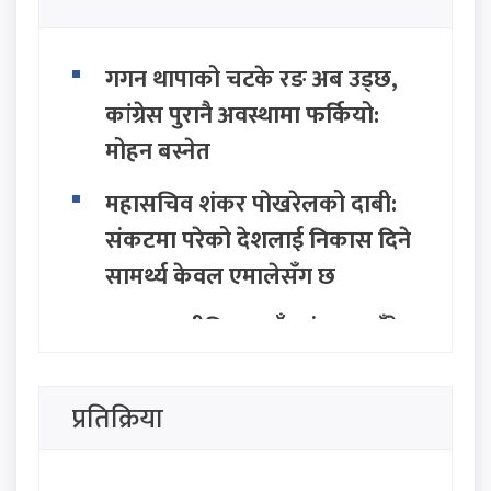
गगन थापाको चटके रङ अब उड्छ,
कांग्रेस पुरानै अवस्थामा फर्कियो:
मोहन बस्नेत
महासचिव शंकर पोखरेलको दाबी:
संकटमा परेको देशलाई निकास दिने
सामर्थ्य केवल एमालेसँग छ
सत्ता राजनीतिमा नयाँ तरंग: २८ बुँदे
अवधारणासहित सात राजनीतिक
दलद्वारा मोर्चा घोषणा
प्रतिक्रिया
सिंहदरबार र बालुवाटारलाई रास्वपा
नेता परियारको कडा चेतावनी: