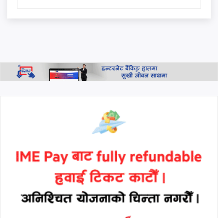
"जनताको धैर्य टुटेको दिन यी ठाउँ
धेरै टाढा हुने छैनन्"
प्रधानमन्त्री बालेनको 'एक्लै लड्नुपर्छ'
भन्ने स्टाटस पछि मनिष झाको
जवाफ: 'हामी सबै साथमा छौँ, कोही
एक्लो छैन'
थप हेर्नुहोस