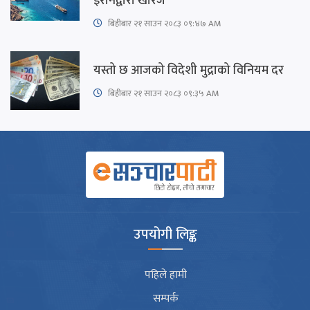
इरानद्वारा खारेज
बिहीबार २१ साउन २०८३ ०९:४७ AM
यस्तो छ आजको विदेशी मुद्राको विनियम दर
बिहीबार २१ साउन २०८३ ०९:३५ AM
उपयोगी लिङ्क
पहिले हामी
सम्पर्क