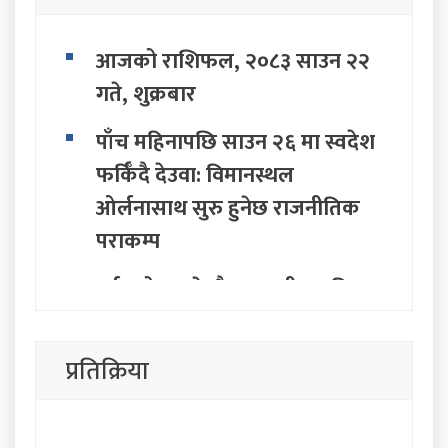
आजको राशिफल, २०८३ साउन २२
गते, शुक्रबार
पाँच महिनापछि साउन २६ मा स्वदेश
फर्किँदै देउवा: विमानस्थल
ओर्लनासाथ सुरु हुनेछ राजनीतिक
पराकम्प
पर्वतारोहण क्षेत्रकै अपूरणीय क्षति:
एलाइट एक्सपेडका वरिष्ठ गाइड
गुरुङको शव काठमाडौँमा,
प्रतिक्रिया
निम्सदाइको अन्योल कायमै
ग्वार्कोमा बस दुर्घटना हुँदा १ जनाको