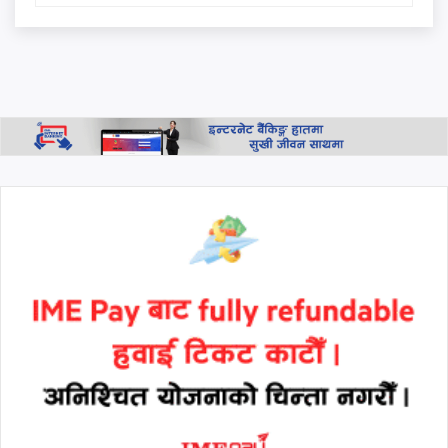
मृत्यु, १० जना घाइते
निजामती, प्रहरी र शिक्षकको नयाँ
तलबमान पारित: साउन १ देखि नै
लागू हुने
थप हेर्नुहोस