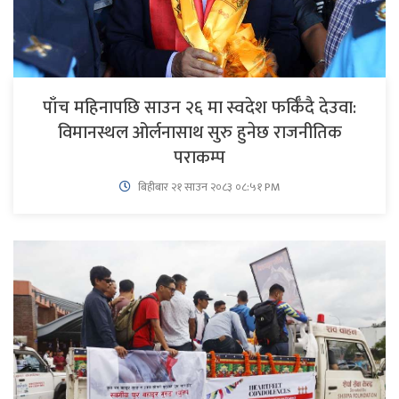
पाँच महिनापछि साउन २६ मा स्वदेश फर्किँदै देउवा:
विमानस्थल ओर्लनासाथ सुरु हुनेछ राजनीतिक
पराकम्प
बिहीबार २१ साउन २०८३ ०८:५१ PM