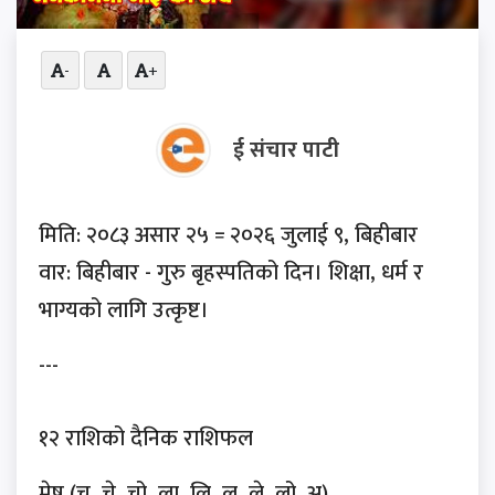
-
+
ई संचार पाटी
मिति: २०८३ असार २५ = २०२६ जुलाई ९, बिहीबार
वार: बिहीबार - गुरु बृहस्पतिको दिन। शिक्षा, धर्म र
भाग्यको लागि उत्कृष्ट।
---
१२ राशिको दैनिक राशिफल
मेष (चु, चे, चो, ला, लि, लु, ले, लो, अ)