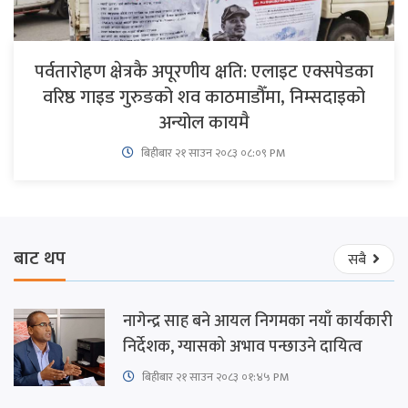
पर्वतारोहण क्षेत्रकै अपूरणीय क्षति: एलाइट एक्सपेडका
वरिष्ठ गाइड गुरुङको शव काठमाडौँमा, निम्सदाइको
अन्योल कायमै
बिहीबार २१ साउन २०८३ ०८:०९ PM
बाट थप
सबै
नागेन्द्र साह बने आयल निगमका नयाँ कार्यकारी
निर्देशक, ग्यासको अभाव पन्छाउने दायित्व
बिहीबार २१ साउन २०८३ ०१:४५ PM