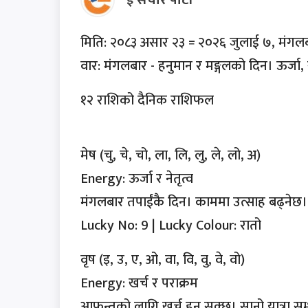
ई संचार पाटी
मिति: २०८३ असार २३ = २०२६ जुलाई ७, मंग
वार: मंगलबार - हनुमान र मङ्गलको दिन। ऊर्जा, 
१२ राशिको दैनिक राशिफल
मेष (चु, चे, चो, ला, लि, लु, ले, लो, अ)
Energy: ऊर्जा र नेतृत्व
मंगलबार तपाईंकै दिन। काममा उत्साह बढ्नेछ।
Lucky No: 9 | Lucky Colour: रातो
वृष (इ, उ, ए, ओ, वा, वि, वु, वे, वो)
Energy: खर्च र पराक्रम
आफन्तको लागि खर्च हुन सक्छ। सानो यात्रा स