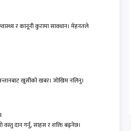
स्वास्थ्य र कानूनी कुरामा सावधान। मेहनतले
िठास। सन्तानबाट खुसीको खबर। जोखिम नलिनु।
्म
वस्तु दान गर्नु, साहस र शक्ति बढ्नेछ।