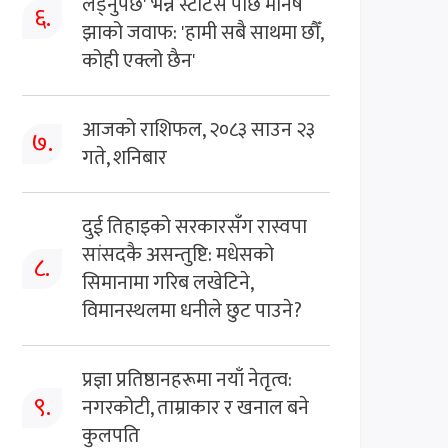
लड्नुपर्छ' भन्ने स्टाटस पछि मनिष
६.
झाको जवाफ: 'हामी सबै साथमा छौँ,
कोही एक्लो छैन'
आजको राशिफल, २०८३ साउन २३
७.
गते, शनिबार
दुई तिहाइको सरकारसँग रास्वपा
सांसदकै असन्तुष्टि: मधेसको
८.
सिमानामा गरिब लखेटिने,
विमानस्थलमा धनीले छुट पाउने?
प्रज्ञा प्रतिष्ठानहरूमा नयाँ नेतृत्व:
९.
नगरकोटी, ताम्राकार र खनाल बने
कुलपति