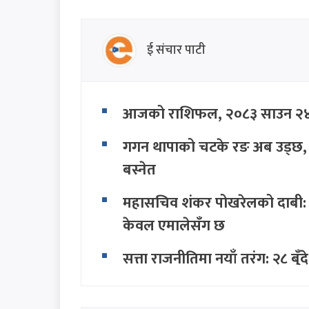
ई संचार पाटी
आजको राशिफल, २०८३ साउन २४
गगन थापाको चटके रङ अब उड्छ, कां
बस्नेत
महासचिव शंकर पोखरेलको दाबी: स
केवल एमालेसँग छ
सत्ता राजनीतिमा नयाँ तरंग: २८ ब
मोर्चा घोषणा