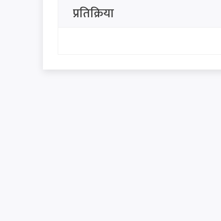
सिंहदरबार र बालुवाटारलाई रास्व
प्रतिक्रिया
धैर्य टुटेको दिन यी ठाउँ धेरै टाढा हु
थप हेर्नुहोस