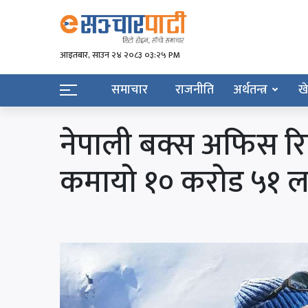
आइतबार​, साउन २४ २०८३ ०३:२५ PM
समाचार
राजनीति
अर्थतन्त्र
ख
नेपाली बक्स अफिस रिप
कमायो १० करोड ५१ 