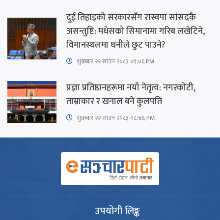
दुई तिहाइको सरकारसँग रास्वपा सांसदकै
असन्तुष्टि: मधेसको सिमानामा गरिब लखेटिने,
विमानस्थलमा धनीले छुट पाउने?
शुक्रबार​ २२ साउन २०८३ ०९:०६ PM
प्रज्ञा प्रतिष्ठानहरूमा नयाँ नेतृत्व: नगरकोटी,
ताम्राकार र खनाल बने कुलपति
शुक्रबार​ २२ साउन २०८३ ०८:४६ PM
उपयोगी लिङ्क