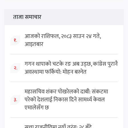
ताजा समाचार
आजको राशिफल, २०८३ साउन २४ गते,
१.
आइतबार
गगन थापाको चटके रङ अब उड्छ, कांग्रेस पुरानै
२.
अवस्थामा फर्कियो: मोहन बस्नेत
महासचिव शंकर पोखरेलको दाबी: संकटमा
परेको देशलाई निकास दिने सामर्थ्य केवल
३.
एमालेसँग छ
सत्ता राजनीतिमा नयाँ तरंग: २८ बुँदे