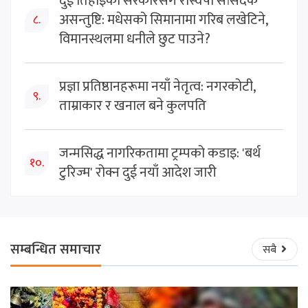
दुई तिहाइको सरकारसँग रास्वपा सांसदकै
असन्तुष्टि: मधेसको सिमानामा गरिब लखेटिने,
८.
विमानस्थलमा धनीले छुट पाउने?
प्रज्ञा प्रतिष्ठानहरूमा नयाँ नेतृत्व: नगरकोटी,
९.
ताम्राकार र खनाल बने कुलपति
जन्मसिद्ध नागरिकतामा ट्रम्पको कडाइ: 'बर्थ
१०.
टुरिज्म' रोक्न दुई नयाँ आदेश जारी
सम्बन्धित समाचार
सबै