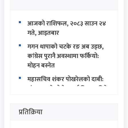
आजको राशिफल, २०८३ साउन २४
गते, आइतबार
गगन थापाको चटके रङ अब उड्छ,
कांग्रेस पुरानै अवस्थामा फर्कियो:
मोहन बस्नेत
महासचिव शंकर पोखरेलको दाबी:
संकटमा परेको देशलाई निकास दिने
सामर्थ्य केवल एमालेसँग छ
प्रतिक्रिया
सत्ता राजनीतिमा नयाँ तरंग: २८ बुँदे
अवधारणासहित सात राजनीतिक