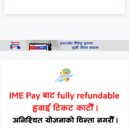
दलद्वारा मोर्चा घोषणा
सिंहदरबार र बालुवाटारलाई रास्वपा
नेता परियारको कडा चेतावनी:
"जनताको धैर्य टुटेको दिन यी ठाउँ
धेरै टाढा हुने छैनन्"
थप हेर्नुहोस