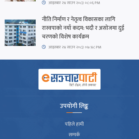
आइतबार​ २४ साउन २०८३ ०८:०६ PM
नीति निर्माण र नेतृत्व विकासका लागि
रास्वपाको नयाँ कदम: भदौ र असोजमा दुई
चरणको विशेष कार्यक्रम
आइतबार​ २४ साउन २०८३ ०७:४८ PM
उपयोगी लिङ्क
पहिले हामी
सम्पर्क