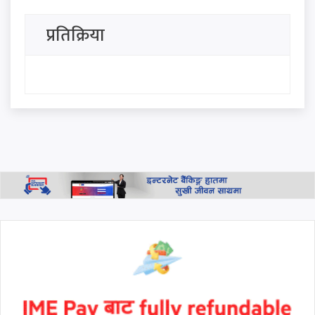
अविरल झरीको प्रवाह नगरी
प्रतिक्रिया
पशुपतिनाथमा भक्तजनको ओइरो,
साउनको अन्तिम सोमबार देशभर
शिव आराधना
साउन २५ गते सोमबार, हेर्नुहोस
आजको राशिफल
थप हेर्नुहोस