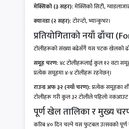
मेक्सिको (३ सहर):
मेक्सिको सिटी, ग्वाडलाजारा,
क्यानडा (२ सहर):
टोरन्टो, भ्यान्कुभर।
प्रतियोगिताको नयाँ ढाँचा (F
टोलीहरूको संख्या बढेसँगै यस पटक खेलको ढाँ
समूह चरण:
४८ टोलीहरूलाई कुल १२ वटा समूह 
प्रत्येक समूहमा ४-४ टोलीहरू रहनेछन्।
राउन्ड अफ ३२ (नयाँ चरण):
प्रत्येक समूहका शीर
टोलीहरू गरी कुल ३२ टोलीले पहिलो नकआउट च
पूर्ण खेल तालिका र मुख्य च
करिब ४० दिन चल्ने यस फुटबल उत्सवको पूर्ण 