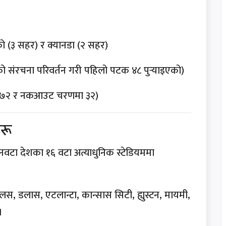
ो (३ सहर) र क्यानडा (२ सहर)
संरचना परिवर्तन गरी पहिलो पटक ४८ पुर्‍याइएको)
 ७२ र नकआउट चरणमा ३२)
हरू
टा देशका १६ वटा अत्याधुनिक स्टेडियममा
न्जलस, डलास, एटलान्टा, कान्सास सिटी, ह्युस्टन, मायमी,
।