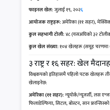
फाइनल खेल:
जुलाई १९, २०२
६
आयोजक राष्ट्रहरू:
अमेरिका (११ सहर), मेक्सिक
कुल सहभागी टोली:
४८ (यसअघिको ३२ टोलीको 
कुल खेल संख्या:
१०४ खेलहरू (समूह चरणमा
३ राष्ट्र र १६ सहर: खेल मैदान
विश्वकपको इतिहासमै पहिलो पटक खेलहरू तीनव
खेलाइनेछ:
अमेरिका (११ सहर):
न्यूयोर्क/न्यूजर्सी, लस ए
फिलाडेल्फिया, सिटल, बोस्टन, सान फ्रान्सिस्को