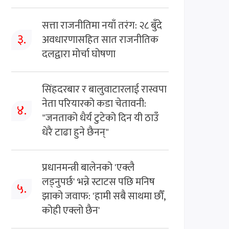
सत्ता राजनीतिमा नयाँ तरंग: २८ बुँदे
३.
अवधारणासहित सात राजनीतिक
दलद्वारा मोर्चा घोषणा
सिंहदरबार र बालुवाटारलाई रास्वपा
नेता परियारको कडा चेतावनी:
४.
"जनताको धैर्य टुटेको दिन यी ठाउँ
धेरै टाढा हुने छैनन्"
प्रधानमन्त्री बालेनको 'एक्लै
लड्नुपर्छ' भन्ने स्टाटस पछि मनिष
५.
झाको जवाफ: 'हामी सबै साथमा छौँ,
कोही एक्लो छैन'