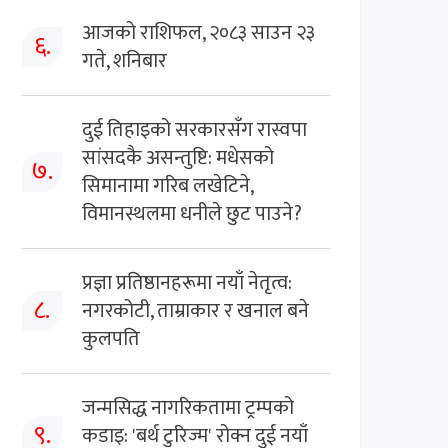
आजको राशिफल, २०८३ साउन २३
६.
गते, शनिबार
दुई तिहाइको सरकारसँग रास्वपा
सांसदकै असन्तुष्टि: मधेसको
७.
सिमानामा गरिब लखेटिने,
विमानस्थलमा धनीले छुट पाउने?
प्रज्ञा प्रतिष्ठानहरूमा नयाँ नेतृत्व:
८.
नगरकोटी, ताम्राकार र खनाल बने
कुलपति
जन्मसिद्ध नागरिकतामा ट्रम्पको
९.
कडाइ: 'बर्थ टुरिज्म' रोक्न दुई नयाँ