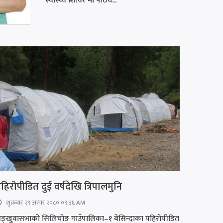
स्वास्थ्य शिविर’मा पाठेघ...
हिरोपीडित दुई वर्षदेखि त्रिपालमुनि
शुक्रबार​ २९ असार २०८० ०९:३६ AM
ङ्खुवासभाको सिलिचोङ गाउँपालिका–१ बेसिन्दाका पहिरोपीडित