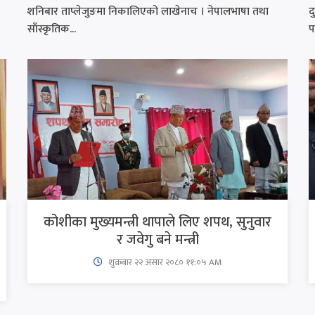
शनिबार ताप्लेजुङमा निकालिएको लाखेनाच । नेपालभाषा तथा
द
साँस्कृतिक...
प
कोशीका मुख्यमन्त्री थापाले लिए शपथ, सुनुवार
र जवेगु बने मन्त्री
शुक्रबार​ २२ असार २०८० ११:०५ AM