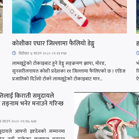
कोशीका एघार जिल्लामा फैलियो डेङ्गु
ह
बिहीबार ४ साउन २०८० ०९:११ PM
लामखुट्टेको टोकाइबाट हुने डेङ्गु सङ्क्रमण झापा, मोरङ,
भ
सुनसरीलगायत कोशी प्रदेशका ११ जिल्लामा फैलिएको छ । एडिज
द
प्रजातिको दिउँसो टोक्ने लामखुट्टेको टोकाइबाट मान...
ऐ
न्तिलाई किराती समुदायले
ा तङ्नाम भनेर मनाउने गरिन्छ
१ साउन २०८० ०९:१७ AM
यले आफ्नो इष्टदेवको सम्मानमा