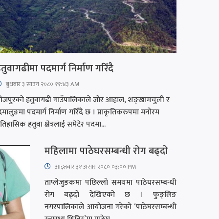
तुवागढीमा पदमार्ग निर्माण गरिँदै
बुधबार ३ साउन २०८० ११:४३ AM
ोजपुरको हतुवागढी गाउँपालिकाले जोर आहाल, शङ्खामचुली र
िमालुङमा पदमार्ग निर्माण गरिँदै छ । प्राकृतिकरुपमा मनोरम
तिहासिक हतुवा क्षेत्रलाई समेटेर पदमा...
महिलामा पाठेघरसम्बन्धी रोग बढ्दो
आइतबार​ ३१ असार २०८० ०३:०० PM
ताप्लेजुङकमा पछिल्लो समयमा पाठेघरसम्बन्धी
रोग बढ्दो देखिएको छ । फुङ्लिङ
नगरपालिकाले आयोजना गरेको ‘पाठेघरसम्बन्धी