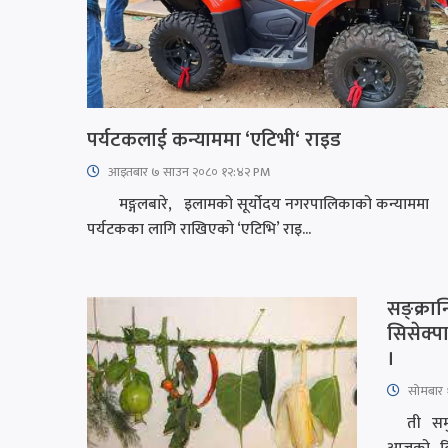
पर्यटकलाई कन्याममा ‘एटिभी‘ राइड
आइतबार​ ७ साउन २०८० १२:४२ PM
मङ्गलबारे, इलामको सूर्योदय नगरपालिकाको कन्याममा
पर्यटकका लागि राखिएको ‘एटिभि’ राइ...
सङ्क्रा
सिसेक्प
।
सोमबार 
ती समुदा