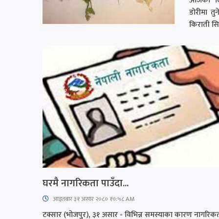
आजको दि
डोरीमा तुन
किराती सिस
घरमै नागरिकता पाउँदा...
आइतबार​ ३१ असार २०८० १०:५८ AM
टक्सार (भोजपुर), ३१ असार - विभिन्न समस्याका कारण नागरिक