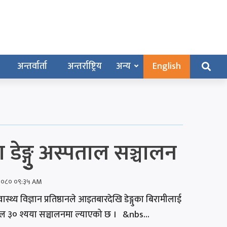
अन्तर्वार्ता
अन्तर्राष्ट्रिय
अन्य
English
डेङ्गुु अस्पताल सञ्चालन
 २०८० ०९:३५ AM
स्थ्य विज्ञान प्रतिष्ठानले आइतबारदेखि डेङ्गुका बिरामीलाई
ाल ३० श्यया सञ्चालनमा ल्याएको छ । &nbs...