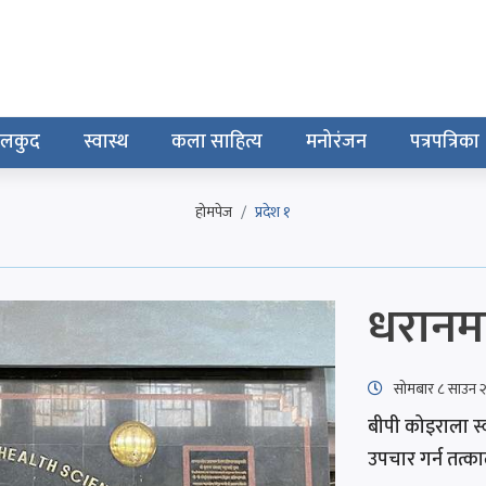
ेलकुद
स्वास्थ
कला साहित्य
मनोरंजन
पत्रपत्रिका
होमपेज
प्रदेश १
धरानमा 
सोमबार ८ साउन
बीपी कोइराला स्वा
उपचार गर्न तत्क