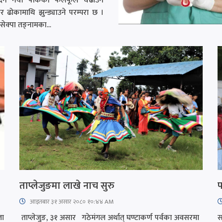
न नयाँ पाकेका फलफूल चढाउन
ेर ढोकामाथि झुन्ड्याउने परम्परा छ ।
ेक्पा तङ्नामका...
ताप्लेजुङमा लाखे नाच सुरु
प
आइतबार​ ३१ असार २०८० १०:४४ AM
ता
ताप्लेजुङ, ३१ असार गठेमंगल अर्थात् घण्टाकर्ण पर्वका अवसरमा
स