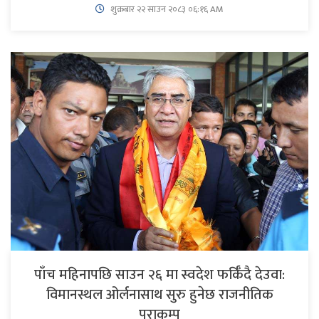
शुक्रबार​ २२ साउन २०८३ ०६:१६ AM
पाँच महिनापछि साउन २६ मा स्वदेश फर्किँदै देउवा:
विमानस्थल ओर्लनासाथ सुरु हुनेछ राजनीतिक
पराकम्प