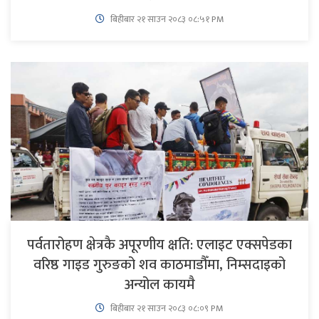
बिहीबार २१ साउन २०८३ ०८:५१ PM
पर्वतारोहण क्षेत्रकै अपूरणीय क्षति: एलाइट एक्सपेडका
वरिष्ठ गाइड गुरुङको शव काठमाडौँमा, निम्सदाइको
अन्योल कायमै
बिहीबार २१ साउन २०८३ ०८:०९ PM