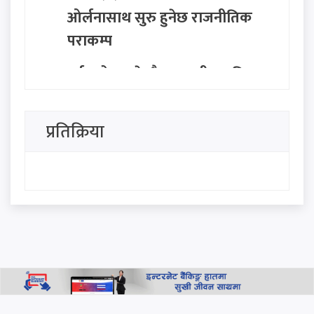
ओर्लनासाथ सुरु हुनेछ राजनीतिक
पराकम्प
पर्वतारोहण क्षेत्रकै अपूरणीय क्षति:
एलाइट एक्सपेडका वरिष्ठ गाइड
गुरुङको शव काठमाडौँमा,
प्रतिक्रिया
निम्सदाइको अन्योल कायमै
ग्वार्कोमा बस दुर्घटना हुँदा १ जनाको
मृत्यु, १० जना घाइते
निजामती, प्रहरी र शिक्षकको नयाँ
तलबमान पारित: साउन १ देखि नै
लागू हुने
थप हेर्नुहोस