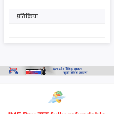
सहभागी नहुने राप्रपाको निर्णय
प्रतिक्रिया
विचारविनाको पार्टी दिशाहीन
गाडीजस्तै : डा. बाबुराम भट्टराई
इन्भेष्टमेन्ट मेगा बैंकका अध्यक्ष–
सीईओ पक्राउ नगर्न सर्वोच्चको
आदेश, साउन २८ गते दुवै पक्षलाई
छलफलमा बोलाइयो
थप हेर्नुहोस