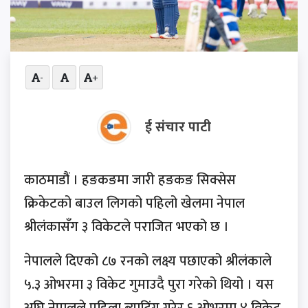
-
+
ई संचार पाटी
काठमाडौं । हङकङमा जारी हङकङ सिक्सेस
क्रिकेटको बाउल लिगको पहिलो खेलमा नेपाल
श्रीलंकासँग ३ विकेटले पराजित भएको छ ।
नेपालले दिएको ८७ रनको लक्ष्य पछाएको श्रीलंकाले
५.३ ओभरमा ३ विकेट गुमाउदै पुरा गरेको थियो । यस
अघि नेपालले पहिला ब्याटिंग गरेर ६ ओभरमा ४ विकेट