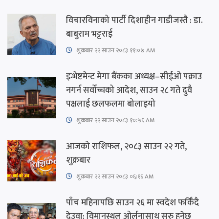
विचारविनाको पार्टी दिशाहीन गाडीजस्तै : डा.
बाबुराम भट्टराई
शुक्रबार​ २२ साउन २०८३ ११:०७ AM
इन्भेष्टमेन्ट मेगा बैंकका अध्यक्ष–सीईओ पक्राउ
नगर्न सर्वोच्चको आदेश, साउन २८ गते दुवै
पक्षलाई छलफलमा बोलाइयो
शुक्रबार​ २२ साउन २०८३ १०:५६ AM
आजको राशिफल, २०८३ साउन २२ गते,
शुक्रबार
शुक्रबार​ २२ साउन २०८३ ०६:१६ AM
पाँच महिनापछि साउन २६ मा स्वदेश फर्किँदै
देउवा: विमानस्थल ओर्लनासाथ सुरु हुनेछ