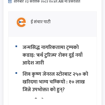
शनिबार २३ कात्तिक २०८२ १०:४९ AM मा प्रकाशित
ई संचार पाटी
जन्मसिद्ध नागरिकतामा ट्रम्पको
कडाइ: 'बर्थ टुरिज्म' रोक्न दुई नयाँ
आदेश जारी
शिव कृष्ण जेनरल स्टोरबाट २५० को
खरिदमा भाग्य चम्कियो : १० लाख
जित्ने उपभोक्ता को हुन्?
बागमती प्रदेश सरकार गठनमा