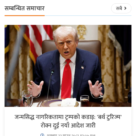
सम्बन्धित समाचार
सबै
जन्मसिद्ध नागरिकतामा ट्रम्पको कडाइ: 'बर्थ टुरिज्म'
रोक्न दुई नयाँ आदेश जारी
शुक्रबार​ २२ साउन २०८३ १२:०७ PM