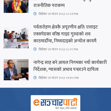
राजनीतिक पराकम्प
बिहीबार २१ साउन २०८३ ०८:५१ PM
पर्वतारोहण क्षेत्रकै अपूरणीय क्षति: एलाइट
एक्सपेडका वरिष्ठ गाइड गुरुङको शव
काठमाडौँमा, निम्सदाइको अन्योल कायमै
बिहीबार २१ साउन २०८३ ०८:०९ PM
नागेन्द्र साह बने आयल निगमका नयाँ कार्यकारी
निर्देशक, ग्यासको अभाव पन्छाउने दायित्व
बिहीबार २१ साउन २०८३ ०१:४५ PM