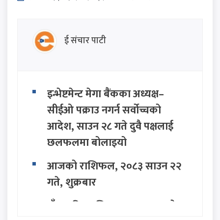
ई संचार पाटी
इन्भेष्टमेन्ट मेगा बैंकका अध्यक्ष–
सीईओ पक्राउ नगर्न सर्वोच्चको
आदेश, साउन २८ गते दुवै पक्षलाई
छलफलमा बोलाइयो
आजको राशिफल, २०८३ साउन २२
गते, शुक्रबार
पाँच महिनापछि साउन २६ मा स्वदेश