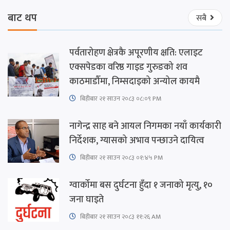
बाट थप
सबै
पर्वतारोहण क्षेत्रकै अपूरणीय क्षति: एलाइट
एक्सपेडका वरिष्ठ गाइड गुरुङको शव
काठमाडौँमा, निम्सदाइको अन्योल कायमै
बिहीबार २१ साउन २०८३ ०८:०९ PM
नागेन्द्र साह बने आयल निगमका नयाँ कार्यकारी
निर्देशक, ग्यासको अभाव पन्छाउने दायित्व
बिहीबार २१ साउन २०८३ ०१:४५ PM
ग्वार्कोमा बस दुर्घटना हुँदा १ जनाको मृत्यु, १०
जना घाइते
बिहीबार २१ साउन २०८३ ११:२६ AM