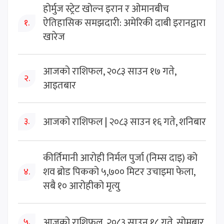
होर्मुज स्ट्रेट खोल्न इरान र ओमानबीच
ऐतिहासिक समझदारी: अमेरिकी दाबी इरानद्वारा
१.
खारेज
आजको राशिफल, २०८३ साउन १७ गते,
२.
आइतबार
आजको राशिफल | २०८३ साउन १६ गते, शनिबार
३.
कीर्तिमानी आरोही निर्मल पुर्जा (निम्स दाइ) को
शव ब्रोड पिकको ५,७०० मिटर उचाइमा फेला,
४.
सबै १० आरोहीको मृत्यु
आजको राशिफल, २०८३ साउन १८ गते, सोमबार
५.