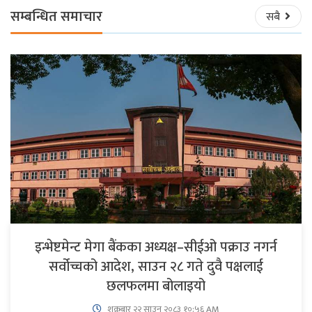
सम्बन्धित समाचार
सबै
इन्भेष्टमेन्ट मेगा बैंकका अध्यक्ष–सीईओ पक्राउ नगर्न
सर्वोच्चको आदेश, साउन २८ गते दुवै पक्षलाई
छलफलमा बोलाइयो
शुक्रबार​ २२ साउन २०८३ १०:५६ AM