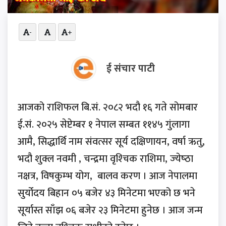
-
+
ई संचार पाटी
आजको राशिफल बि.सं. २०८२ भदौ १६ गते सोमबार
ई.सं. २०२५ सेप्टेम्बर १ नेपाल सम्बत ११४५ गुंलागा
आमै, सिद्धार्थि नाम संवत्सर सूर्य दक्षिणायन, वर्षा ऋतु,
भदौ शुक्ल नवमी , चन्द्रमा वृश्‍चिक राशिमा, ज्‍येष्‍ठा
नक्षत्र, विषकुम्‍भ योग, बालव करण । आज नेपालमा
सुर्योदय बिहान ०५ बजेर ४३ मिनेटमा भएको छ भने
सूर्यास्त साँझ ०६ बजेर २३ मिनेटमा हुनेछ । आज जन्म