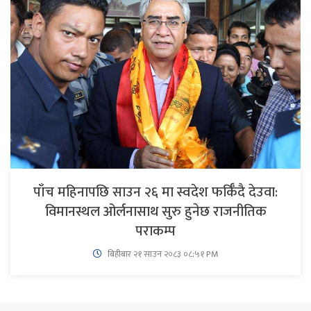
पाँच महिनापछि साउन २६ मा स्वदेश फर्किँदै देउवा:
विमानस्थल ओर्लनासाथ सुरु हुनेछ राजनीतिक
पराकम्प
बिहीबार २१ साउन २०८३ ०८:५१ PM