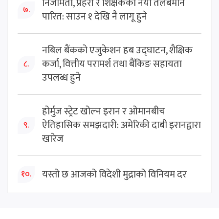
निजामती, प्रहरी र शिक्षकको नयाँ तलबमान
७.
पारित: साउन १ देखि नै लागू हुने
नबिल बैंकको एजुकेशन हब उद्घाटन, शैक्षिक
कर्जा, वित्तीय परामर्श तथा बैंकिङ सहायता
८.
उपलब्ध हुने
होर्मुज स्ट्रेट खोल्न इरान र ओमानबीच
ऐतिहासिक समझदारी: अमेरिकी दाबी इरानद्वारा
९.
खारेज
यस्तो छ आजको विदेशी मुद्राको विनियम दर
१०.