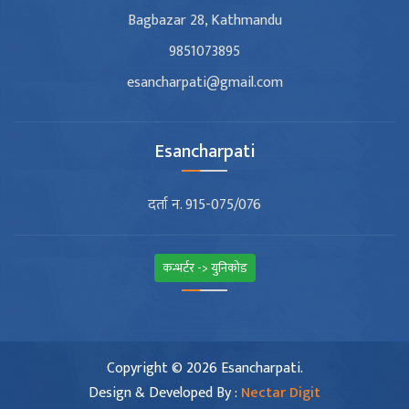
Bagbazar 28, Kathmandu
9851073895
esancharpati@gmail.com
Esancharpati
दर्ता न. 915-075/076
कन्भर्टर -> युनिकोड
Copyright © 2026 Esancharpati.
Design & Developed By :
Nectar Digit