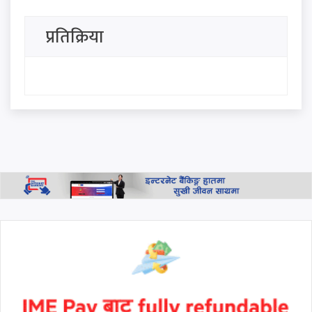
फर्किँदै देउवा: विमानस्थल
ओर्लनासाथ सुरु हुनेछ राजनीतिक
प्रतिक्रिया
पराकम्प
पर्वतारोहण क्षेत्रकै अपूरणीय क्षति:
एलाइट एक्सपेडका वरिष्ठ गाइड
गुरुङको शव काठमाडौँमा,
निम्सदाइको अन्योल कायमै
ग्वार्कोमा बस दुर्घटना हुँदा १ जनाको
मृत्यु, १० जना घाइते
थप हेर्नुहोस