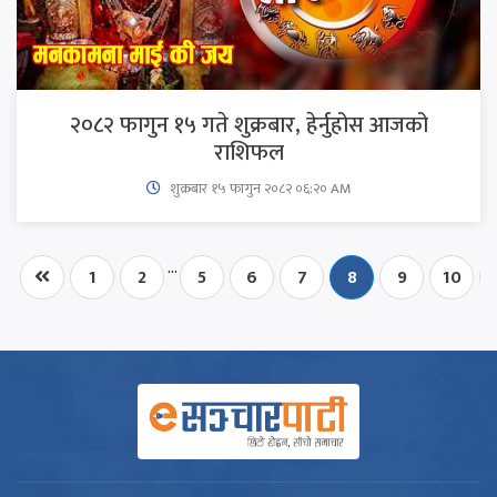
२०८२ फागुन १५ गते शुक्रबार, हेर्नुहोस आजको
राशिफल
शुक्रबार​ १५ फागुन २०८२ ०६:२० AM
...
1
2
5
6
7
8
9
10