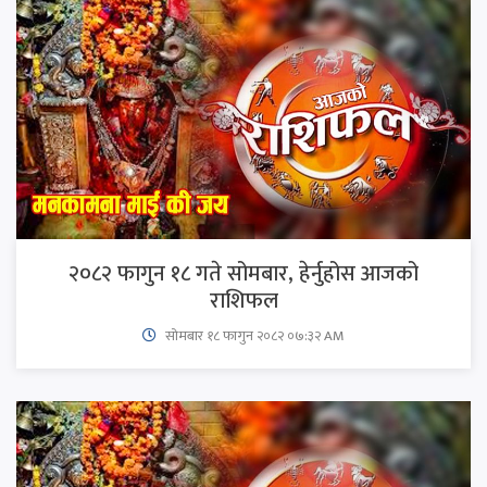
२०८२ फागुन १८ गते सोमबार, हेर्नुहोस आजको
राशिफल
सोमबार १८ फागुन २०८२ ०७:३२ AM