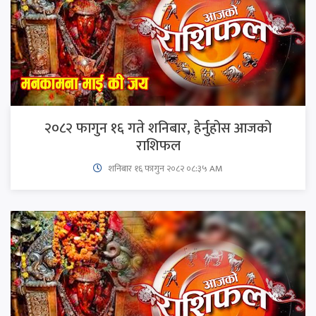
२०८२ फागुन १६ गते शनिबार, हेर्नुहोस आजको
राशिफल
शनिबार १६ फागुन २०८२ ०८:३५ AM