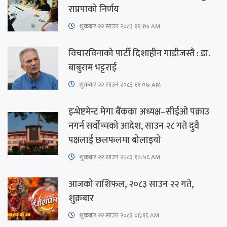
राप्रपाको निर्णय
शुक्रबार​ २२ साउन २०८३ ११:१७ AM
विचारविनाको पार्टी दिशाहीन गाडीजस्तै : डा.
बाबुराम भट्टराई
शुक्रबार​ २२ साउन २०८३ ११:०७ AM
इन्भेष्टमेन्ट मेगा बैंकका अध्यक्ष–सीईओ पक्राउ
नगर्न सर्वोच्चको आदेश, साउन २८ गते दुवै
पक्षलाई छलफलमा बोलाइयो
शुक्रबार​ २२ साउन २०८३ १०:५६ AM
आजको राशिफल, २०८३ साउन २२ गते,
शुक्रबार
शुक्रबार​ २२ साउन २०८३ ०६:१६ AM