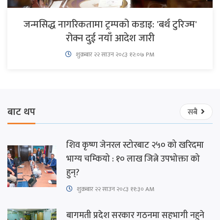
जन्मसिद्ध नागरिकतामा ट्रम्पको कडाइ: 'बर्थ टुरिज्म'
रोक्न दुई नयाँ आदेश जारी
शुक्रबार​ २२ साउन २०८३ १२:०७ PM
बाट थप
सबै
शिव कृष्ण जेनरल स्टोरबाट २५० को खरिदमा
भाग्य चम्कियो : १० लाख जित्ने उपभोक्ता को
हुन्?
शुक्रबार​ २२ साउन २०८३ ११:३० AM
बागमती प्रदेश सरकार गठनमा सहभागी नहुने