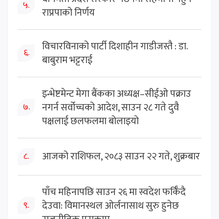
५.
राप्रपाको निर्णय
विचारविनाको पार्टी दिशाहीन गाडीजस्तै : डा.
६.
बाबुराम भट्टराई
इन्भेष्टमेन्ट मेगा बैंकका अध्यक्ष–सीईओ पक्राउ
नगर्न सर्वोच्चको आदेश, साउन २८ गते दुवै
७.
पक्षलाई छलफलमा बोलाइयो
आजको राशिफल, २०८३ साउन २२ गते, शुक्रबार
८.
पाँच महिनापछि साउन २६ मा स्वदेश फर्किँदै
देउवा: विमानस्थल ओर्लनासाथ सुरु हुनेछ
९.