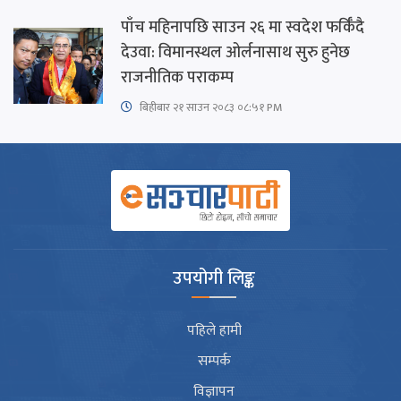
पाँच महिनापछि साउन २६ मा स्वदेश फर्किँदै
देउवा: विमानस्थल ओर्लनासाथ सुरु हुनेछ
राजनीतिक पराकम्प
बिहीबार २१ साउन २०८३ ०८:५१ PM
उपयोगी लिङ्क
पहिले हामी
सम्पर्क
विज्ञापन