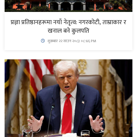
प्रज्ञा प्रतिष्ठानहरूमा नयाँ नेतृत्व: नगरकोटी, ताम्राकार र
खनाल बने कुलपति
शुक्रबार​ २२ साउन २०८३ ०८:४६ PM