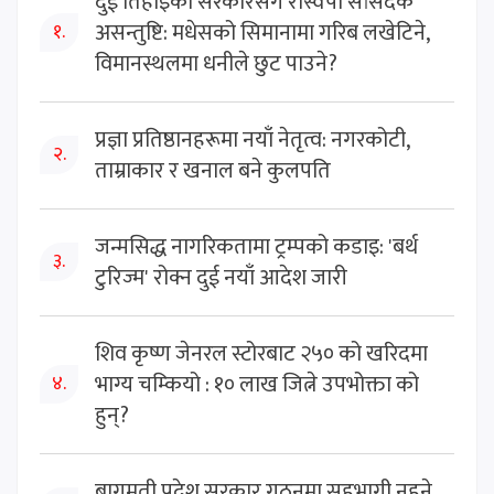
दुई तिहाइको सरकारसँग रास्वपा सांसदकै
असन्तुष्टि: मधेसको सिमानामा गरिब लखेटिने,
१.
विमानस्थलमा धनीले छुट पाउने?
प्रज्ञा प्रतिष्ठानहरूमा नयाँ नेतृत्व: नगरकोटी,
२.
ताम्राकार र खनाल बने कुलपति
जन्मसिद्ध नागरिकतामा ट्रम्पको कडाइ: 'बर्थ
३.
टुरिज्म' रोक्न दुई नयाँ आदेश जारी
शिव कृष्ण जेनरल स्टोरबाट २५० को खरिदमा
भाग्य चम्कियो : १० लाख जित्ने उपभोक्ता को
४.
हुन्?
बागमती प्रदेश सरकार गठनमा सहभागी नहुने