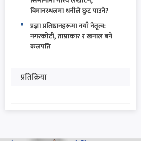
सिमानामा गरिब लखेटिने,
विमानस्थलमा धनीले छुट पाउने?
प्रज्ञा प्रतिष्ठानहरूमा नयाँ नेतृत्व:
नगरकोटी, ताम्राकार र खनाल बने
कुलपति
जन्मसिद्ध नागरिकतामा ट्रम्पको
कडाइ: 'बर्थ टुरिज्म' रोक्न दुई नयाँ
प्रतिक्रिया
आदेश जारी
शिव कृष्ण जेनरल स्टोरबाट २५० को
खरिदमा भाग्य चम्कियो : १० लाख
जित्ने उपभोक्ता को हुन्?
बागमती प्रदेश सरकार गठनमा