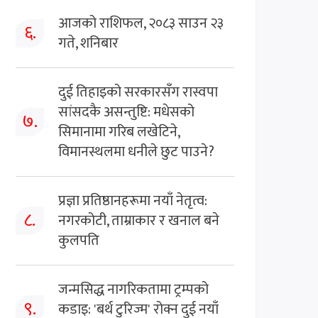
आजको राशिफल, २०८३ साउन २३
६.
गते, शनिबार
दुई तिहाइको सरकारसँग रास्वपा
सांसदकै असन्तुष्टि: मधेसको
७.
सिमानामा गरिब लखेटिने,
विमानस्थलमा धनीले छुट पाउने?
प्रज्ञा प्रतिष्ठानहरूमा नयाँ नेतृत्व:
८.
नगरकोटी, ताम्राकार र खनाल बने
कुलपति
जन्मसिद्ध नागरिकतामा ट्रम्पको
९.
कडाइ: 'बर्थ टुरिज्म' रोक्न दुई नयाँ