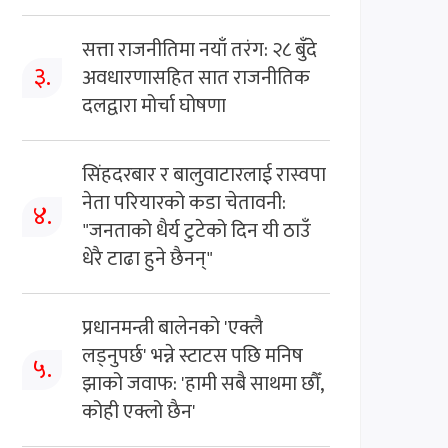
सत्ता राजनीतिमा नयाँ तरंग: २८ बुँदे
३.
अवधारणासहित सात राजनीतिक
दलद्वारा मोर्चा घोषणा
सिंहदरबार र बालुवाटारलाई रास्वपा
नेता परियारको कडा चेतावनी:
४.
"जनताको धैर्य टुटेको दिन यी ठाउँ
धेरै टाढा हुने छैनन्"
प्रधानमन्त्री बालेनको 'एक्लै
लड्नुपर्छ' भन्ने स्टाटस पछि मनिष
५.
झाको जवाफ: 'हामी सबै साथमा छौँ,
कोही एक्लो छैन'