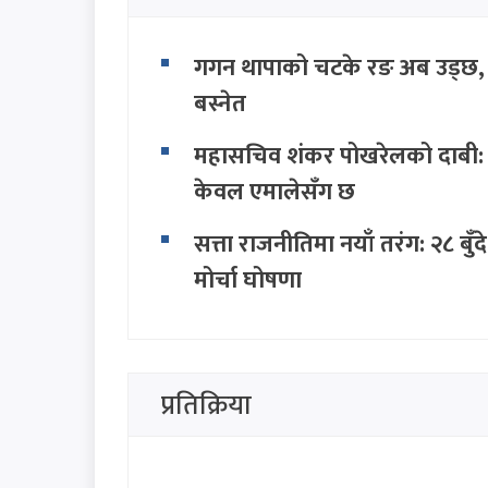
गगन थापाको चटके रङ अब उड्छ, कां
बस्नेत
महासचिव शंकर पोखरेलको दाबी: स
केवल एमालेसँग छ
सत्ता राजनीतिमा नयाँ तरंग: २८ ब
मोर्चा घोषणा
सिंहदरबार र बालुवाटारलाई रास्व
धैर्य टुटेको दिन यी ठाउँ धेरै टाढा हु
प्रतिक्रिया
प्रधानमन्त्री बालेनको 'एक्लै लड्न
'हामी सबै साथमा छौँ, कोही एक्लो 