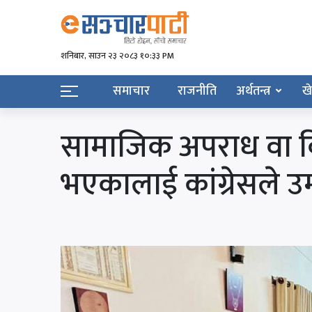
शनिबार, साउन २३ २०८३ १०:३३ PM
समाचार
राजनीति
अर्थतन्त्र
ख
सामाजिक अपराध वा व
भएकालाई कांग्रेसले उम