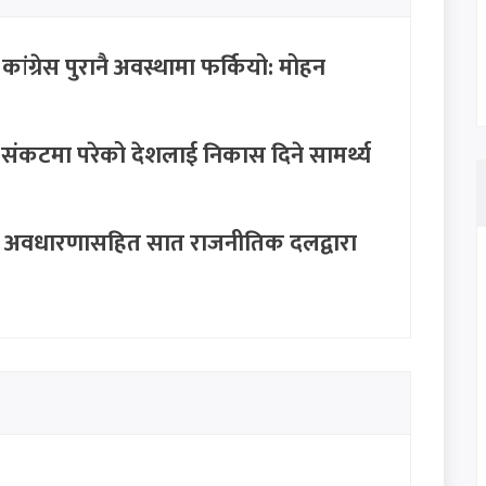
ग्रेस पुरानै अवस्थामा फर्कियो: मोहन
ंकटमा परेको देशलाई निकास दिने सामर्थ्य
ुँदे अवधारणासहित सात राजनीतिक दलद्वारा
पा नेता परियारको कडा चेतावनी: "जनताको
ने छैनन्"
ुपर्छ' भन्ने स्टाटस पछि मनिष झाको जवाफ:
छैन'