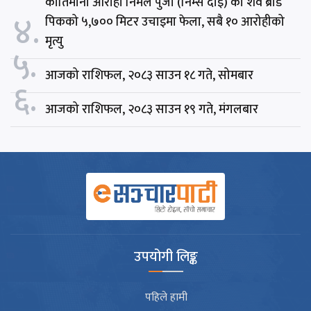
कीर्तिमानी आरोही निर्मल पुर्जा (निम्स दाइ) को शव ब्रोड
४.
पिकको ५,७०० मिटर उचाइमा फेला, सबै १० आरोहीको
मृत्यु
५.
आजको राशिफल, २०८३ साउन १८ गते, सोमबार
६.
आजको राशिफल, २०८३ साउन १९ गते, मंगलबार
उपयोगी लिङ्क
पहिले हामी