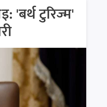
 'बर्थ टुरिज्म'
ारी