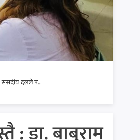
रदेश संसदीय दलले प...
ै : डा. बाबुराम