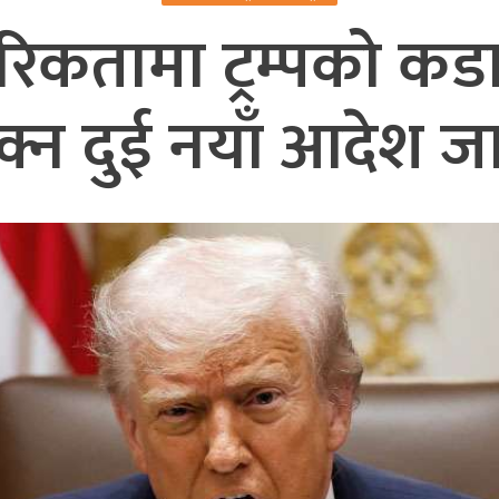
िकतामा ट्रम्पको कडाइ:
क्न दुई नयाँ आदेश ज