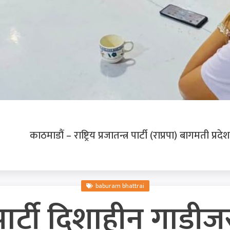
काठमाडौं – राष्ट्रिय प्रजातन्त्र पार्टी (राप्रपा) बागमती प्
baburam bhattrai
र्टी दिशाहीन गाडीजस्त